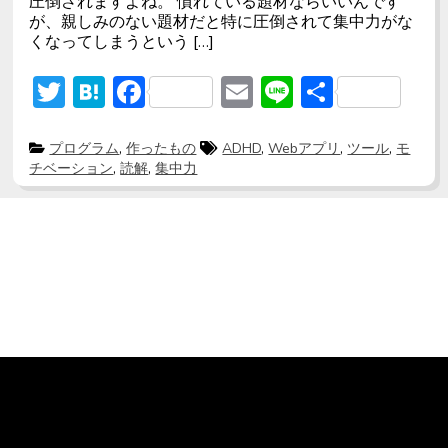
圧倒されますよね。 慣れている題材ならいいんです
が、親しみのない題材だと特に圧倒されて集中力がな
くなってしまうという […]
T
H
F
E
Li
共
w
at
ac
m
n
有
itt
e
e
ai
e
P
T
プログラム
,
作ったもの
ADHD
,
Webアプリ
,
ツール
,
モ
o
a
チベーション
,
読解
,
集中力
s
g
er
n
b
l
t
g
e
e
a
o
d
d
i
ok
n