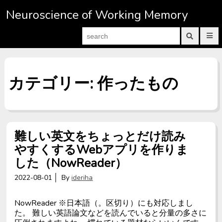
S
Neuroscience of Working Memory
k
i
S
P
p
e
r
S
a
i
u
t
m
b
r
a
m
o
c
r
i
c
h
カテゴリー: 作ったもの
y
t
M
s
f
o
e
e
o
n
a
n
r
u
r
t
:
c
h
e
f
難しい英文をちょっとだけ読み
o
n
r
やすくするWebアプリを作りま
m
t
した（NowReader）
2022-08-01
By
ideriha
NowReader ※日本語（。区切り）にも対応しまし
た。 難しい英語論文などを読んでいると分量の多さに