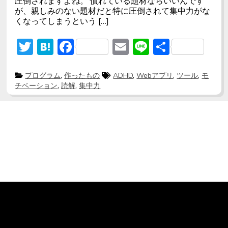
圧倒されますよね。 慣れている題材ならいいんです
が、親しみのない題材だと特に圧倒されて集中力がな
くなってしまうという […]
T
H
F
E
Li
共
w
at
ac
m
n
有
itt
e
e
ai
e
P
T
プログラム
,
作ったもの
ADHD
,
Webアプリ
,
ツール
,
モ
o
a
チベーション
,
読解
,
集中力
s
g
er
n
b
l
t
g
e
e
a
o
d
d
i
ok
n