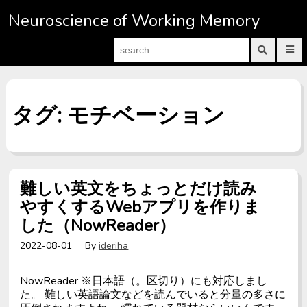
S
Neuroscience of Working Memory
k
i
S
P
p
e
r
S
a
i
u
t
m
b
r
a
m
o
c
r
i
c
h
タグ: モチベーション
y
t
M
s
f
o
e
e
o
n
a
n
r
u
r
t
:
c
h
e
f
難しい英文をちょっとだけ読み
o
n
r
やすくするWebアプリを作りま
m
t
した（NowReader）
2022-08-01
By
ideriha
NowReader ※日本語（。区切り）にも対応しまし
た。 難しい英語論文などを読んでいると分量の多さに