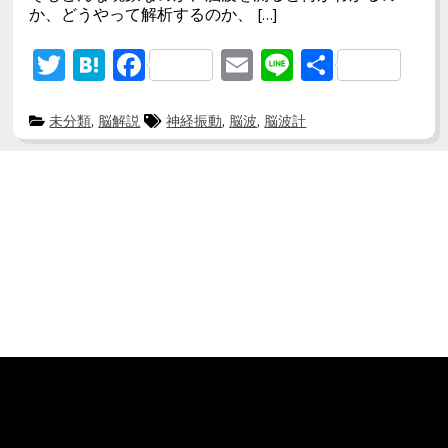
か、どうやって解析するのか、 […]
T
H
F
E
Li
共
w
at
ac
m
n
有
itt
e
e
ai
e
P
T
未分類
,
脳解説
神経振動
,
脳波
,
脳波計
o
a
s
g
er
n
b
l
t
g
e
e
a
o
d
d
i
ok
n