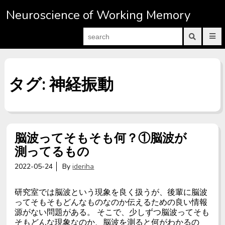
S
Neuroscience of Working Memory
k
i
S
P
p
e
r
S
a
i
u
t
m
b
r
a
m
o
c
r
i
c
h
タグ: 神経振動
y
t
M
s
f
o
e
e
o
n
a
n
r
u
r
t
:
c
h
e
f
脳波ってそもそも何？①脳波が
o
n
r
測ってるもの
m
t
2022-05-24
By
ideriha
研究室では脳波という現象を良く扱うが、後輩に脳波
ってそもそもどんなものなのか伝えるための良い情報
源がない問題がある。 そこで、少しずつ脳波ってそも
そもどんな現象なのか、脳波を測ると何がわかるの