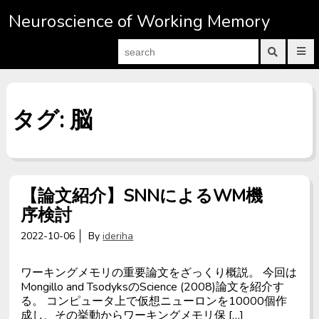
S
Neuroscience of Working Memory
k
i
S
P
p
e
r
S
a
i
u
t
m
b
r
a
m
o
c
r
i
c
h
タグ: 脳
y
t
M
s
f
o
e
e
o
n
a
n
r
u
r
t
:
c
h
e
f
【論文紹介】SNNによるWM機
o
n
r
序検討
m
t
2022-10-06
By
ideriha
ワーキングメモリの重要論文をざっくり概説。 今回は
Mongillo and TsodyksのScience (2008)論文を紹介す
る。 コンピュータ上で仮想ニューロンを10000個作
成し、その挙動からワーキングメモリ保 […]