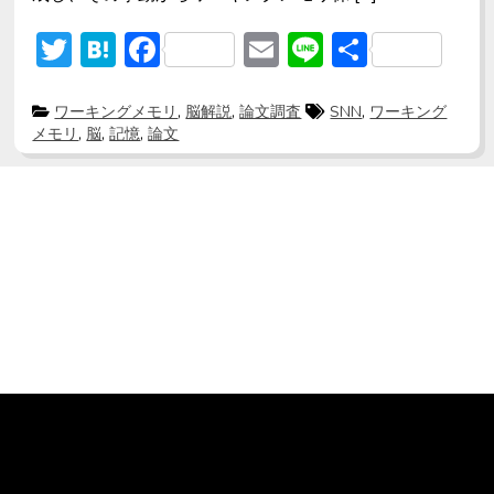
T
H
F
E
Li
共
w
at
ac
m
n
有
itt
e
e
ai
e
P
T
ワーキングメモリ
,
脳解説
,
論文調査
SNN
,
ワーキング
o
a
メモリ
,
脳
,
記憶
,
論文
s
g
er
n
b
l
t
g
e
e
a
o
d
d
i
ok
n